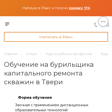
Напиши в Макс и получи
скидку 11%
...
Написать в Макс
Главная
Услуги
Курсы рабочих профессий
Бурил
Обучение на бурильщика
капитального ремонта
скважин в Твери
Форма обучения
Заочная с применением дистанционных
образовательных технологий