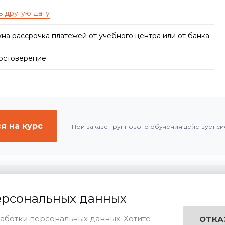
на рассрочка платежей от учебного центра или от банка
достоверение
я на курс
При заказе группового обучения действует си
ерсональных данных
Дистанционная
Очная
Заочная
чения:
аботки персональных данных. Хотите
ОТКА