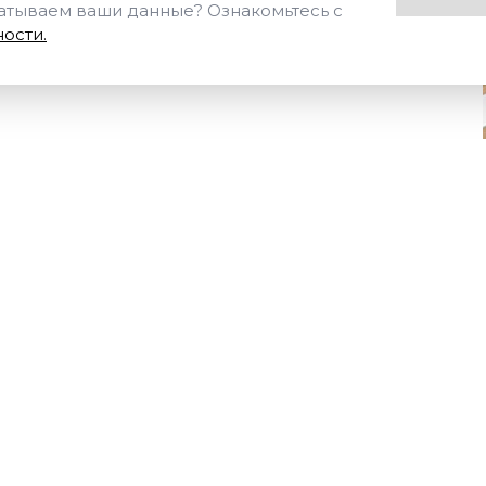
Отправить
Нажимая на кнопку «Отпр
батываем ваши данные? Ознакомьтесь с
ости.