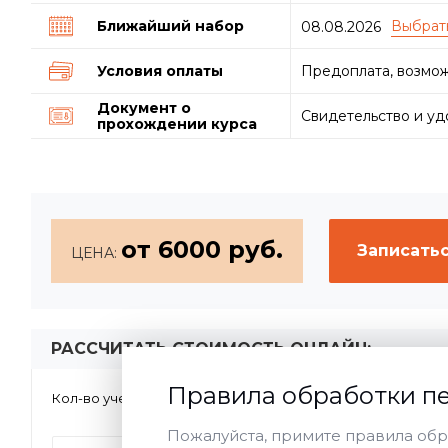
Ближайший набор
08.08.2026
Условия оплаты
Предоплата, возмож
Документ о
Свидетельство и у
прохождении курса
от 6000 руб.
Записатьс
ЦЕНА:
РАССЧИТАТЬ СТОИМОСТЬ ОНЛАЙН:
Правила обработки п
1
2-5
>5
Кол-во учеников:
Форма обу
Пожалуйста, примите правила обр