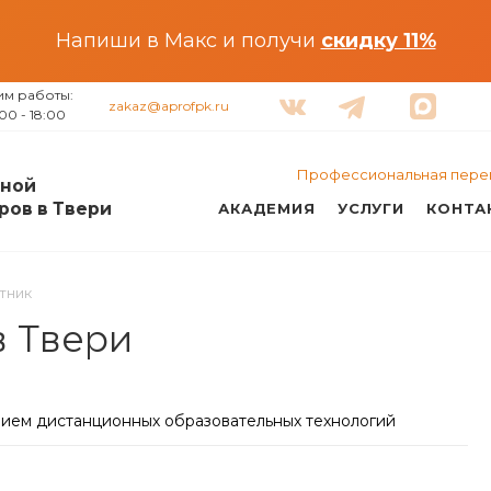
Напиши в Макс и получи
скидку 11%
им работы:
zakaz@aprofpk.ru
00 - 18:00
Профессиональная пере
ной
ров в Твери
АКАДЕМИЯ
УСЛУГИ
КОНТА
тник
в Твери
нием дистанционных образовательных технологий