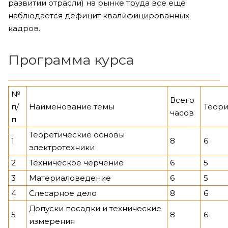
развитии отрасли) на рынке труда все еще
наблюдается дефицит квалифицированных
кадров.
Программа курса
№
Всего
п/
Наименование темы
Теор
часов
п
Теоретические основы
1
8
6
электротехники
2
Техническое черчение
6
5
3
Материаловедение
6
5
4
Слесарное дело
8
6
Допуски посадки и технические
5
8
6
измерения