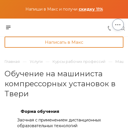
Напиши в Макс и получи
скидку 11%
...
Написать в Макс
Главная
Услуги
Курсы рабочих профессий
Машин
Обучение на машиниста
компрессорных установок в
Твери
Форма обучения
Заочная с применением дистанционных
образовательных технологий