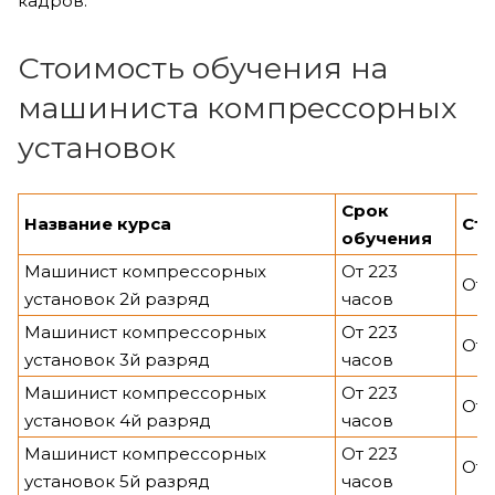
кадров.
Стоимость обучения на
машиниста компрессорных
установок
Срок
Название курса
Ст
обучения
Машинист компрессорных
От 223
От 
установок 2й разряд
часов
Машинист компрессорных
От 223
От 
установок 3й разряд
часов
Машинист компрессорных
От 223
От 
установок 4й разряд
часов
Машинист компрессорных
От 223
От 
установок 5й разряд
часов