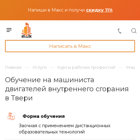
Напиши в Макс и получи
скидку 11%
Написать в Макс
Главная
Услуги
Курсы рабочих профессий
Машин
Обучение на машиниста
двигателей внутреннего сгорания
в Твери
Форма обучения
Заочная с применением дистанционных
образовательных технологий