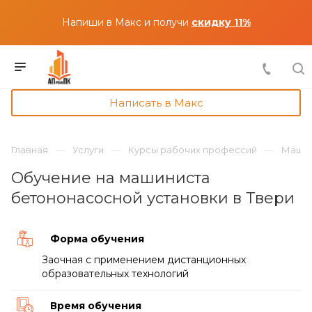
Напиши в Макс и получи
скидку 11%
Написать в Макс
Главная
Услуги
Курсы рабочих профессий
Машин
Обучение на машиниста
бетононасосной установки в Твери
Форма обучения
Заочная с применением дистанционных
образовательных технологий
Время обучения