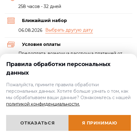
258 часов - 32 дней
Ближайший набор
06.08.2026
Условия оплаты
Предоплата, возможна рассрочка платежей от
учебного центра или от банка
Правила обработки персональных
данных
Документ о прохождении курса
Свидетельство и удостоверение
Пожалуйста, примите правила обработки
персональных данных. Хотите больше узнать о том, как
мы обрабатываем ваши данные? Ознакомьтесь с нашей
Пройти экспресс-курс
политикой конфиденциальности.
от 6000 руб.
ОТКАЗАТЬСЯ
Я ПРИНИМАЮ
ЦЕНА: